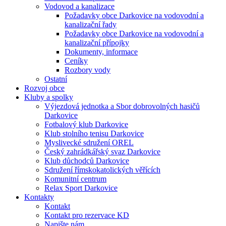
Vodovod a kanalizace
Požadavky obce Darkovice na vodovodní a
kanalizační řady
Požadavky obce Darkovice na vodovodní a
kanalizační přípojky
Dokumenty, informace
Ceníky
Rozbory vody
Ostatní
Rozvoj obce
Kluby a spolky
Výjezdová jednotka a Sbor dobrovolných hasičů
Darkovice
Fotbalový klub Darkovice
Klub stolního tenisu Darkovice
Myslivecké sdružení OREL
Český zahrádkářský svaz Darkovice
Klub důchodců Darkovice
Sdružení římskokatolických věřících
Komunitní centrum
Relax Sport Darkovice
Kontakty
Kontakt
Kontakt pro rezervace KD
Napište nám