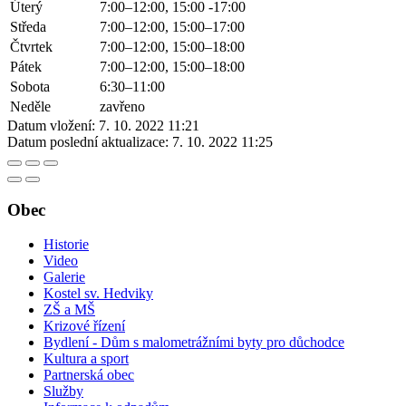
Úterý
7:00–12:00, 15:00 -17:00
Středa
7:00–12:00, 15:00–17:00
Čtvrtek
7:00–12:00, 15:00–18:00
Pátek
7:00–12:00, 15:00–18:00
Sobota
6:30–11:00
Neděle
zavřeno
Datum vložení:
7. 10. 2022 11:21
Datum poslední aktualizace:
7. 10. 2022 11:25
Obec
Historie
Video
Galerie
Kostel sv. Hedviky
ZŠ a MŠ
Krizové řízení
Bydlení - Dům s malometrážními byty pro důchodce
Kultura a sport
Partnerská obec
Služby