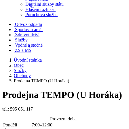
Digitální služby státu
Hlášení rozhlasu
Poruchová služba
Odvoz odpadu
Sportovní areál
Zdravotnictví
Služby
Vodné a stočné
ZŠ a MŠ
Úvodní stránka
Obec
Služby
Obchody
Prodejna TEMPO (U Horáka)
Prodejna TEMPO (U Horáka)
tel.: 595 051 117
Provozní doba
Pondělí
7:00–12:00