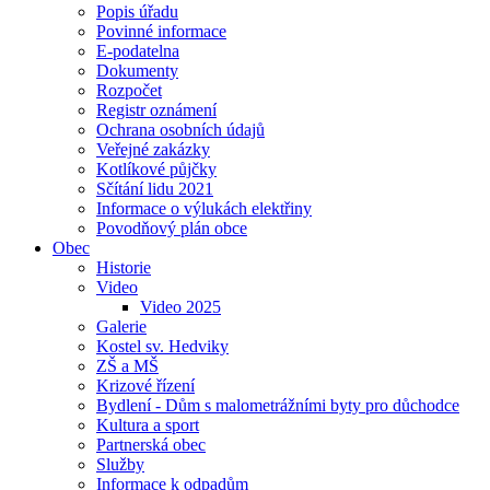
Popis úřadu
Povinné informace
E-podatelna
Dokumenty
Rozpočet
Registr oznámení
Ochrana osobních údajů
Veřejné zakázky
Kotlíkové půjčky
Sčítání lidu 2021
Informace o výlukách elektřiny
Povodňový plán obce
Obec
Historie
Video
Video 2025
Galerie
Kostel sv. Hedviky
ZŠ a MŠ
Krizové řízení
Bydlení - Dům s malometrážními byty pro důchodce
Kultura a sport
Partnerská obec
Služby
Informace k odpadům