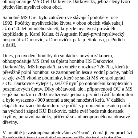
obhospodařuje MS Orel Darkovice-Darkovičky, jehož členy tvoří
především myslivci obou obcí.
Samotné MS Orel bylo založeno ve stávající podobě v roce
1992. Počátky mysliveckého života v obou obcích však sahají
až do 50. let minulého století, kdy zde myslivost prováděli
kupříkladu p. Karel Kalus, či Augustin Kusý-první myslivecký
hospodář z Darkovic, z Darkoviček pak p. Stoklasa, p. Pudich
a další.
Dnes, po uvedení honitby do souladu s novým zákonem,
obhospodařuje MS Orel za úplatu honitbu HS Darkovice,
Darkovičky. MS hospodaří na výměře o rozloze 726,7ha, která je
převážně polní honitbou se zastoupením lesa a vodní plochy, nabízí
se zde zvěři vhodné podmínky, které se snaží MS ve spolupráci
s OÚ Darkovice vylepšit , zvláště nyní po dokončení komplexních
pozemkových úprav. Díky obětavosti, ale i připravenosti OÚ a MS
se již na podzim r.2003 realizovala jedna z prvních částí biokoridoru
a bylo vysazeno 4000 stromů a stejné množství keřů. V dalších
etapách realizace biokoridoru se počítá s propojením lesních partií
na východ i západ KÚ Darkovic, takže zvěř bude mít dostatek
krytiny, potravní nabídky, přičemž se ani neopomnělo na okusové
dřeviny.
V honitbě je zastoupena především zvěř srnčí, černá jí jen prochází.