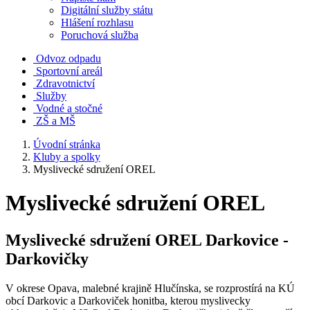
Digitální služby státu
Hlášení rozhlasu
Poruchová služba
Odvoz odpadu
Sportovní areál
Zdravotnictví
Služby
Vodné a stočné
ZŠ a MŠ
Úvodní stránka
Kluby a spolky
Myslivecké sdružení OREL
Myslivecké sdružení OREL
Myslivecké sdružení OREL Darkovice -
Darkovičky
V okrese Opava, malebné krajině Hlučínska, se rozprostírá na KÚ
obcí Darkovic a Darkoviček honitba, kterou myslivecky