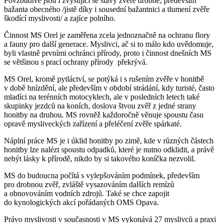
Povzbudivé jsou i zvyšující se stavy zvěře drobné, především
bažanta obecného /jistě díky i sousední bažantnici a tlumení zvěře
škodící myslivosti/ a zajíce polního.
Činnost MS Orel je zaměřena zcela jednoznačně na ochranu flory
a fauny pro další generace. Myslivci, ač si to málo kdo uvědomuje,
byli vlastně prvními ochránci přírody, proto i činnost dnešních MS
se většinou s prací ochrany přírody překrývá.
MS Orel, kromě pytláctví, se potýká i s rušením zvěře v honitbě
v době hnízdění, ale především v období strádání, kdy turisté, často
mladíci na terénních motocyklech, ale v posledních letech také
skupinky jezdců na koních, doslova štvou zvěř z jedné strany
honitby na druhou. MS rovněž každoročně věnuje spoustu času
opravě mysliveckých zařízení a přeléčení zvěře spárkaté.
Náplní práce MS je i úklid honitby po zimě, kde v různých částech
honitby lze nalézt spoustu odpadků, které je nutno odklidit, a právě
nebýt lásky k přírodě, nikdo by si takového koníčka nezvolil.
MS do budoucna počítá s vylepšováním podmínek, především
pro drobnou zvěř, zvláště vysazováním dalších remízů
a obnovováním vodních zdrojů. Také se chce zapojit
do kynologických akcí pořádaných OMS Opava.
Právo myslivosti v současnosti v MS vykonává 27 myslivců a praxi