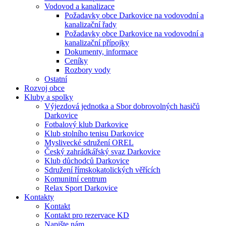
Vodovod a kanalizace
Požadavky obce Darkovice na vodovodní a
kanalizační řady
Požadavky obce Darkovice na vodovodní a
kanalizační přípojky
Dokumenty, informace
Ceníky
Rozbory vody
Ostatní
Rozvoj obce
Kluby a spolky
Výjezdová jednotka a Sbor dobrovolných hasičů
Darkovice
Fotbalový klub Darkovice
Klub stolního tenisu Darkovice
Myslivecké sdružení OREL
Český zahrádkářský svaz Darkovice
Klub důchodců Darkovice
Sdružení římskokatolických věřících
Komunitní centrum
Relax Sport Darkovice
Kontakty
Kontakt
Kontakt pro rezervace KD
Napište nám