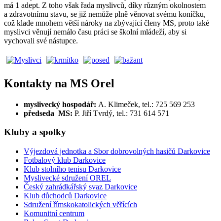
má 1 adept. Z toho však řada myslivců, díky různým okolnostem
a zdravotnímu stavu, se již nemůže plně věnovat svému koníčku,
což klade mnohem větší nároky na zbývající členy MS, proto také
myslivci věnují nemálo času práci se školní mládeží, aby si
vychovali své nástupce.
Kontakty na MS Orel
myslivecký hospodář:
A. Klimeček, tel.: 725 569 253
předseda MS:
P. Jiří Tvrdý, tel.: 731 614 571
Kluby a spolky
Výjezdová jednotka a Sbor dobrovolných hasičů Darkovice
Fotbalový klub Darkovice
Klub stolního tenisu Darkovice
Myslivecké sdružení OREL
Český zahrádkářský svaz Darkovice
Klub důchodců Darkovice
Sdružení římskokatolických věřících
Komunitní centrum