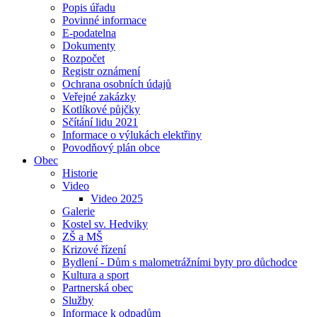
Popis úřadu
Povinné informace
E-podatelna
Dokumenty
Rozpočet
Registr oznámení
Ochrana osobních údajů
Veřejné zakázky
Kotlíkové půjčky
Sčítání lidu 2021
Informace o výlukách elektřiny
Povodňový plán obce
Obec
Historie
Video
Video 2025
Galerie
Kostel sv. Hedviky
ZŠ a MŠ
Krizové řízení
Bydlení - Dům s malometrážními byty pro důchodce
Kultura a sport
Partnerská obec
Služby
Informace k odpadům