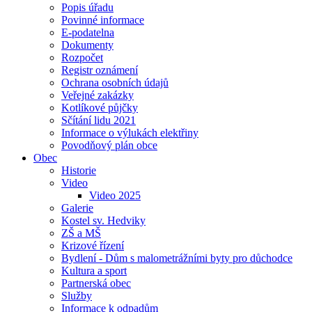
Popis úřadu
Povinné informace
E-podatelna
Dokumenty
Rozpočet
Registr oznámení
Ochrana osobních údajů
Veřejné zakázky
Kotlíkové půjčky
Sčítání lidu 2021
Informace o výlukách elektřiny
Povodňový plán obce
Obec
Historie
Video
Video 2025
Galerie
Kostel sv. Hedviky
ZŠ a MŠ
Krizové řízení
Bydlení - Dům s malometrážními byty pro důchodce
Kultura a sport
Partnerská obec
Služby
Informace k odpadům