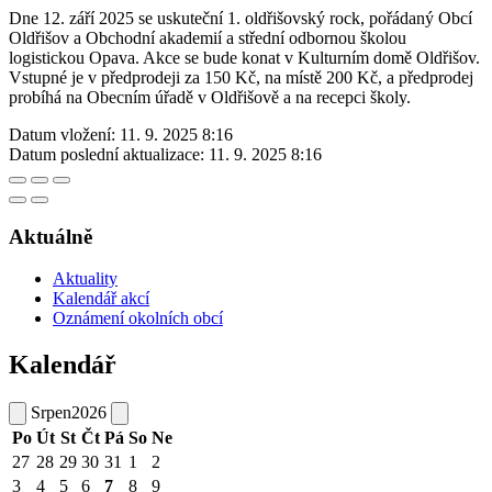
Dne 12. září 2025 se uskuteční 1. oldřišovský rock, pořádaný Obcí
Oldřišov a Obchodní akademií a střední odbornou školou
logistickou Opava. Akce se bude konat v Kulturním domě Oldřišov.
Vstupné je v předprodeji za 150 Kč, na místě 200 Kč, a předprodej
probíhá na Obecním úřadě v Oldřišově a na recepci školy.
Datum vložení:
11. 9. 2025 8:16
Datum poslední aktualizace:
11. 9. 2025 8:16
Aktuálně
Aktuality
Kalendář akcí
Oznámení okolních obcí
Kalendář
Srpen
2026
Po
Út
St
Čt
Pá
So
Ne
27
28
29
30
31
1
2
3
4
5
6
7
8
9