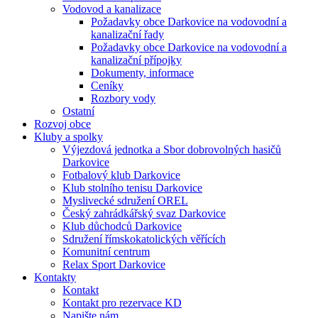
Vodovod a kanalizace
Požadavky obce Darkovice na vodovodní a
kanalizační řady
Požadavky obce Darkovice na vodovodní a
kanalizační přípojky
Dokumenty, informace
Ceníky
Rozbory vody
Ostatní
Rozvoj obce
Kluby a spolky
Výjezdová jednotka a Sbor dobrovolných hasičů
Darkovice
Fotbalový klub Darkovice
Klub stolního tenisu Darkovice
Myslivecké sdružení OREL
Český zahrádkářský svaz Darkovice
Klub důchodců Darkovice
Sdružení římskokatolických věřících
Komunitní centrum
Relax Sport Darkovice
Kontakty
Kontakt
Kontakt pro rezervace KD
Napište nám