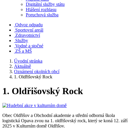
Digitální služby státu
Hlášení rozhlasu
Poruchová služba
Odvoz odpadu
Sportovní areál
Zdravotnictví
Služby
Vodné a stočné
ZŠ a MŠ
Úvodní stránka
Aktuálně
Oznámení okolních obcí
1. Oldřišovský Rock
1. Oldřišovský Rock
Obec Oldřišov a Obchodní akademie a střední odborná škola
logistická Opava zvou na 1. oldřišovský rock, který se koná 12. září
2025 v Kulturním domě Oldřišov.