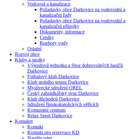
Vodovod a kanalizace
Požadavky obce Darkovice na vodovodní a
kanalizační řady
Požadavky obce Darkovice na vodovodní a
kanalizační přípojky
Dokumenty, informace
Ceníky
Rozbory vody
Ostatní
Rozvoj obce
Kluby a spolky
Výjezdová jednotka a Sbor dobrovolných hasičů
Darkovice
Fotbalový klub Darkovice
Klub stolního tenisu Darkovice
Myslivecké sdružení OREL
Český zahrádkářský svaz Darkovice
Klub důchodců Darkovice
Sdružení římskokatolických věřících
Komunitní centrum
Relax Sport Darkovice
Kontakty
Kontakt
Kontakt pro rezervace KD
Napište nám