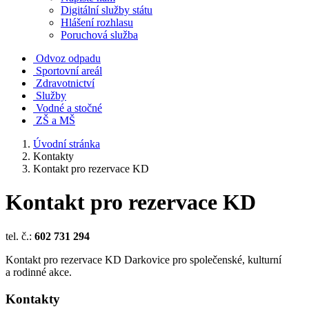
Digitální služby státu
Hlášení rozhlasu
Poruchová služba
Odvoz odpadu
Sportovní areál
Zdravotnictví
Služby
Vodné a stočné
ZŠ a MŠ
Úvodní stránka
Kontakty
Kontakt pro rezervace KD
Kontakt pro rezervace KD
tel. č.:
602 731 294
Kontakt pro rezervace KD Darkovice pro společenské, kulturní
a rodinné akce.
Kontakty