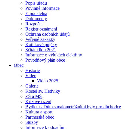
Popis úřadu
Povinné informace
E-podatelna
Dokumenty
Rozpočet
Registr oznámení
Ochrana osobních údajů
Veřejné zakázky
Kotlíkové půjčky
Sčítání lidu 2021
Informace o výlukách elektřiny
Povodňový plán obce
Obec
Historie
Video
Video 2025
Galerie
Kostel sv. Hedviky
ZŠ a MŠ
Krizové řízení
Bydlení - Dům s malometrážními byty pro důchodce
Kultura a sport
Partnerská obec
Služby
Informace k odpadům