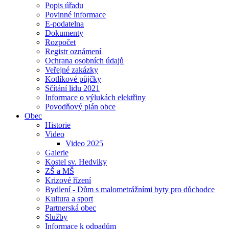
Popis úřadu
Povinné informace
E-podatelna
Dokumenty
Rozpočet
Registr oznámení
Ochrana osobních údajů
Veřejné zakázky
Kotlíkové půjčky
Sčítání lidu 2021
Informace o výlukách elektřiny
Povodňový plán obce
Obec
Historie
Video
Video 2025
Galerie
Kostel sv. Hedviky
ZŠ a MŠ
Krizové řízení
Bydlení - Dům s malometrážními byty pro důchodce
Kultura a sport
Partnerská obec
Služby
Informace k odpadům