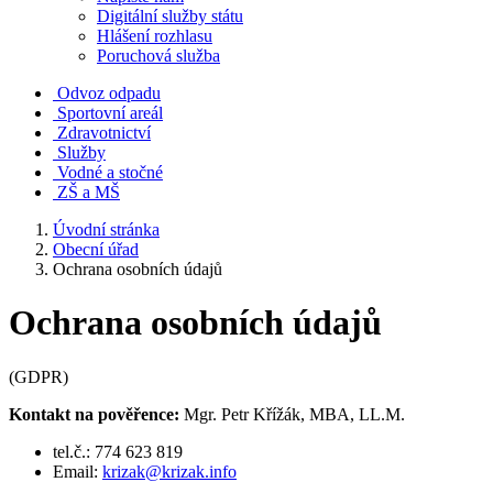
Digitální služby státu
Hlášení rozhlasu
Poruchová služba
Odvoz odpadu
Sportovní areál
Zdravotnictví
Služby
Vodné a stočné
ZŠ a MŠ
Úvodní stránka
Obecní úřad
Ochrana osobních údajů
Ochrana osobních údajů
(GDPR)
Kontakt na pověřence:
Mgr. Petr Křížák, MBA, LL.M.
tel.č.: 774 623 819
Email:
krizak@krizak.info