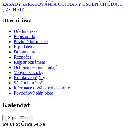
ZÁSADY ZPRACOVÁNÍ A OCHRANY OSOBNÍCH ÚDAJŮ
(127.34 kB)
Obecní úřad
Úřední deska
Popis úřadu
Povinné informace
E-podatelna
Dokumenty
Rozpočet
Registr oznámení
Ochrana osobních údajů
Veřejné zakázky
Kotlíkové půjčky
Sčítání lidu 2021
Informace o výlukách elektřiny
Povodňový plán obce
Kalendář
Srpen
2026
Po
Út
St
Čt
Pá
So
Ne