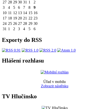
27
28
29
30
31
1
2
3
4
5
6
7
8
9
10
11
12
13
14
15
16
17
18
19
20
21
22
23
24
25
26
27
28
29
30
31
1
2
3
4
5
6
Exporty do RSS
Hlášení rozhlasu
Úřad v mobilu
Zobrazit nástěnku
TV Hlučínsko