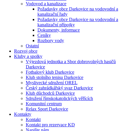
Vodovod a kanalizace
Požadavky obce Darkovice na vodovodní a
kanalizační řady
Požadavky obce Darkovice na vodovodní a
kanalizační přípojky
Dokumenty, informace
Ceníky
Rozbory vody
Ostatní
Rozvoj obce
Kluby a spolky
Výjezdová jednotka a Sbor dobrovolných hasičů
Darkovice
Fotbalový klub Darkovice
Klub stolního tenisu Darkovice
Myslivecké sdružení OREL
Český zahrádkářský svaz Darkovice
Klub důchodců Darkovice
Sdružení římskokatolických věřících
Komunitní centrum
Relax Sport Darkovice
Kontakty
Kontakt
Kontakt pro rezervace KD
Napište nám