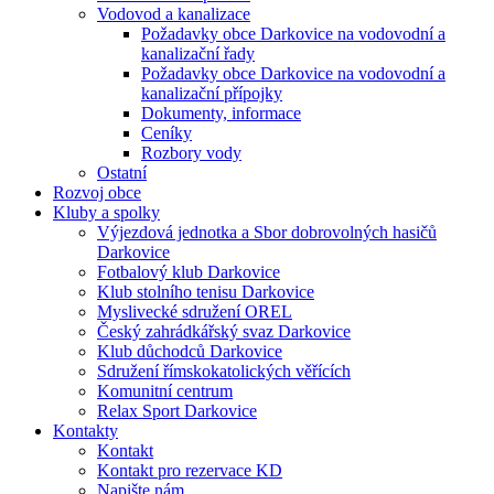
Vodovod a kanalizace
Požadavky obce Darkovice na vodovodní a
kanalizační řady
Požadavky obce Darkovice na vodovodní a
kanalizační přípojky
Dokumenty, informace
Ceníky
Rozbory vody
Ostatní
Rozvoj obce
Kluby a spolky
Výjezdová jednotka a Sbor dobrovolných hasičů
Darkovice
Fotbalový klub Darkovice
Klub stolního tenisu Darkovice
Myslivecké sdružení OREL
Český zahrádkářský svaz Darkovice
Klub důchodců Darkovice
Sdružení římskokatolických věřících
Komunitní centrum
Relax Sport Darkovice
Kontakty
Kontakt
Kontakt pro rezervace KD
Napište nám