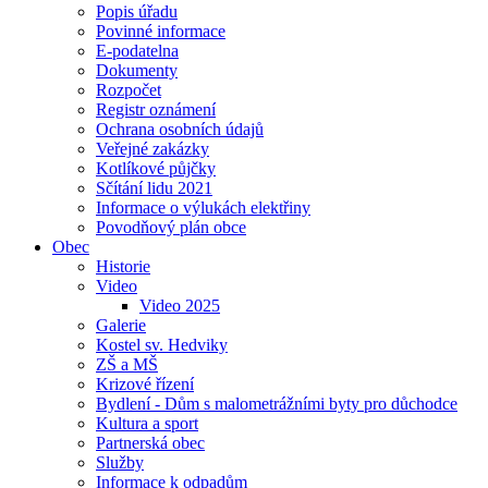
Popis úřadu
Povinné informace
E-podatelna
Dokumenty
Rozpočet
Registr oznámení
Ochrana osobních údajů
Veřejné zakázky
Kotlíkové půjčky
Sčítání lidu 2021
Informace o výlukách elektřiny
Povodňový plán obce
Obec
Historie
Video
Video 2025
Galerie
Kostel sv. Hedviky
ZŠ a MŠ
Krizové řízení
Bydlení - Dům s malometrážními byty pro důchodce
Kultura a sport
Partnerská obec
Služby
Informace k odpadům