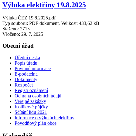
Výluka elektřiny 19.8.2025
Výluka ČEZ 19.8.2025.pdf
Typ souboru: PDF dokument, Velikost: 433,62 kB
Staženo: 271×
Vloženo:
29. 7. 2025
Obecní úřad
Úřední deska
Popis úřadu
Povinné informace
E-podatelna
Dokumenty
Rozpočet
Registr oznámení
Ochrana osobních údajů
Veřejné zakázky
Kotlíkové půjčky
Sčítání lidu 2021
Informace o výlukách elektřiny
Povodňový plán obce