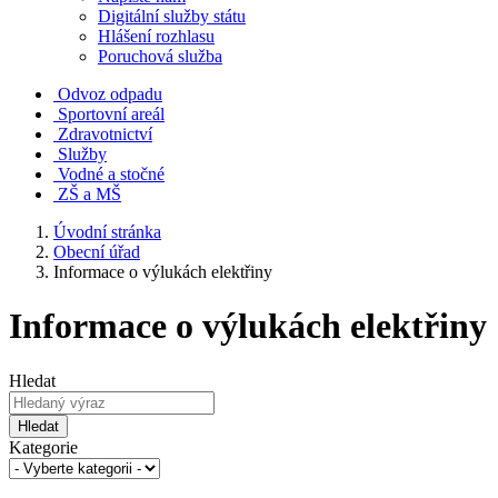
Digitální služby státu
Hlášení rozhlasu
Poruchová služba
Odvoz odpadu
Sportovní areál
Zdravotnictví
Služby
Vodné a stočné
ZŠ a MŠ
Úvodní stránka
Obecní úřad
Informace o výlukách elektřiny
Informace o výlukách elektřiny
Hledat
Hledat
Kategorie