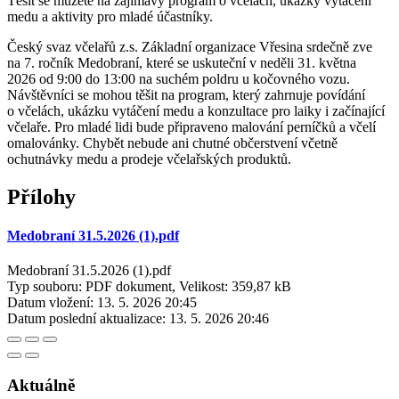
Těšit se můžete na zajímavý program o včelách, ukázky vytáčení
medu a aktivity pro mladé účastníky.
Český svaz včelařů z.s. Základní organizace Vřesina srdečně zve
na 7. ročník Medobraní, které se uskuteční v neděli 31. května
2026 od 9:00 do 13:00 na suchém poldru u kočovného vozu.
Návštěvníci se mohou těšit na program, který zahrnuje povídání
o včelách, ukázku vytáčení medu a konzultace pro laiky i začínající
včelaře. Pro mladé lidi bude připraveno malování perníčků a včelí
omalovánky. Chybět nebude ani chutné občerstvení včetně
ochutnávky medu a prodeje včelařských produktů.
Přílohy
Medobraní 31.5.2026 (1).pdf
Medobraní 31.5.2026 (1).pdf
Typ souboru: PDF dokument, Velikost: 359,87 kB
Datum vložení:
13. 5. 2026 20:45
Datum poslední aktualizace:
13. 5. 2026 20:46
Aktuálně