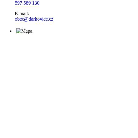
597 589 130
E-mail:
obec@darkovice.cz