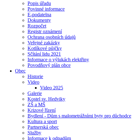
Popis úřadu
Povinné informace
E-podatelna
Dokumenty
Rozpočet
Registr oznámení
Ochrana osobních údajů
Veřejné zakázky
Kotlíkové půjčky
Sčítání lidu 2021
Informace o výlukách elektřiny
Povodňový plán obce
Obec
Historie
Video
Video 2025
Galerie
Kostel sv. Hedviky
ZŠ a MŠ
Krizové řízení
Bydlení - Dům s malometrážními byty pro důchodce
Kultura a sport
Partnerská obec
Služby
Informace k odpadům