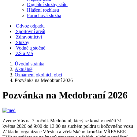
Digitální služby státu
Hlášení rozhlasu
Poruchová služba
Odvoz odpadu
Sportovní areál
Zdravotnictví
Služby
Vodné a stočné
ZŠ a MŠ
Úvodní stránka
Aktuálně
Oznámení okolních obcí
Pozvánka na Medobraní 2026
Pozvánka na Medobraní 2026
Zveme Vás na 7. ročník Medobraní, který se koná v neděli 31.
května 2026 od 9:00 do 13:00 na suchém poldru u kočovného vozu
Základní organizace Vřesina a včelařského kroužku VŘESBEE.