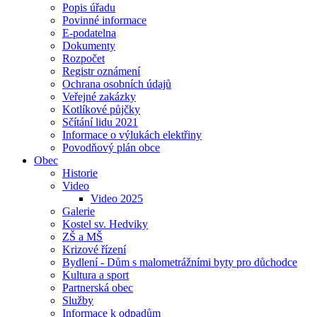
Popis úřadu
Povinné informace
E-podatelna
Dokumenty
Rozpočet
Registr oznámení
Ochrana osobních údajů
Veřejné zakázky
Kotlíkové půjčky
Sčítání lidu 2021
Informace o výlukách elektřiny
Povodňový plán obce
Obec
Historie
Video
Video 2025
Galerie
Kostel sv. Hedviky
ZŠ a MŠ
Krizové řízení
Bydlení - Dům s malometrážními byty pro důchodce
Kultura a sport
Partnerská obec
Služby
Informace k odpadům