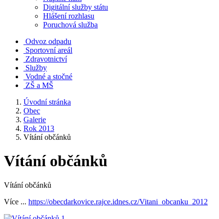
Digitální služby státu
Hlášení rozhlasu
Poruchová služba
Odvoz odpadu
Sportovní areál
Zdravotnictví
Služby
Vodné a stočné
ZŠ a MŠ
Úvodní stránka
Obec
Galerie
Rok 2013
Vítání občánků
Vítání občánků
Vítání občánků
Více ...
https://obecdarkovice.rajce.idnes.cz/Vitani_obcanku_2012