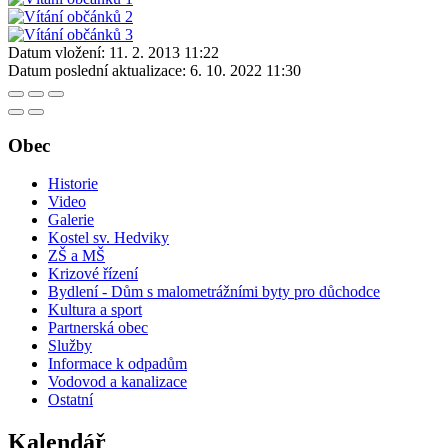
Datum vložení:
11. 2. 2013 11:22
Datum poslední aktualizace:
6. 10. 2022 11:30
Obec
Historie
Video
Galerie
Kostel sv. Hedviky
ZŠ a MŠ
Krizové řízení
Bydlení - Dům s malometrážními byty pro důchodce
Kultura a sport
Partnerská obec
Služby
Informace k odpadům
Vodovod a kanalizace
Ostatní
Kalendář