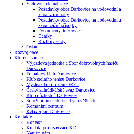
Vodovod a kanalizace
Požadavky obce Darkovice na vodovodní a
kanalizační řady
Požadavky obce Darkovice na vodovodní a
kanalizační přípojky
Dokumenty, informace
Ceníky
Rozbory vody
Ostatní
Rozvoj obce
Kluby a spolky
Výjezdová jednotka a Sbor dobrovolných hasičů
Darkovice
Fotbalový klub Darkovice
Klub stolního tenisu Darkovice
Myslivecké sdružení OREL
Český zahrádkářský svaz Darkovice
Klub důchodců Darkovice
Sdružení římskokatolických věřících
Komunitní centrum
Relax Sport Darkovice
Kontakty
Kontakt
Kontakt pro rezervace KD
Napište nám