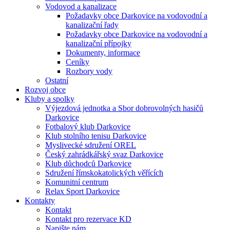
Vodovod a kanalizace
Požadavky obce Darkovice na vodovodní a
kanalizační řady
Požadavky obce Darkovice na vodovodní a
kanalizační přípojky
Dokumenty, informace
Ceníky
Rozbory vody
Ostatní
Rozvoj obce
Kluby a spolky
Výjezdová jednotka a Sbor dobrovolných hasičů
Darkovice
Fotbalový klub Darkovice
Klub stolního tenisu Darkovice
Myslivecké sdružení OREL
Český zahrádkářský svaz Darkovice
Klub důchodců Darkovice
Sdružení římskokatolických věřících
Komunitní centrum
Relax Sport Darkovice
Kontakty
Kontakt
Kontakt pro rezervace KD
Napište nám