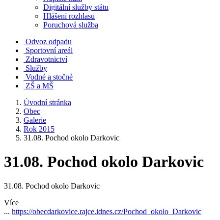
Digitální služby státu
Hlášení rozhlasu
Poruchová služba
Odvoz odpadu
Sportovní areál
Zdravotnictví
Služby
Vodné a stočné
ZŠ a MŠ
Úvodní stránka
Obec
Galerie
Rok 2015
31.08. Pochod okolo Darkovic
31.08. Pochod okolo Darkovic
31.08. Pochod okolo Darkovic
Více
...
https://obecdarkovice.rajce.idnes.cz/Pochod_okolo_Darkovic