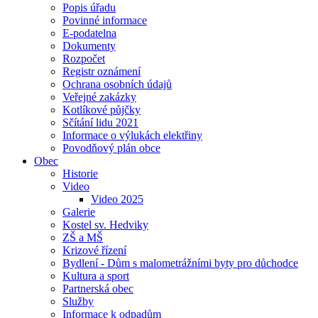
Popis úřadu
Povinné informace
E-podatelna
Dokumenty
Rozpočet
Registr oznámení
Ochrana osobních údajů
Veřejné zakázky
Kotlíkové půjčky
Sčítání lidu 2021
Informace o výlukách elektřiny
Povodňový plán obce
Obec
Historie
Video
Video 2025
Galerie
Kostel sv. Hedviky
ZŠ a MŠ
Krizové řízení
Bydlení - Dům s malometrážními byty pro důchodce
Kultura a sport
Partnerská obec
Služby
Informace k odpadům