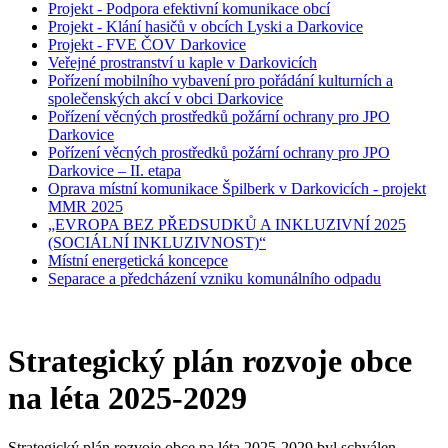
Projekt - Podpora efektivní komunikace obcí
Projekt - Klání hasičů v obcích Lyski a Darkovice
Projekt - FVE ČOV Darkovice
Veřejné prostranství u kaple v Darkovicích
Pořízení mobilního vybavení pro pořádání kulturních a
společenských akcí v obci Darkovice
Pořízení věcných prostředků požární ochrany pro JPO
Darkovice
Pořízení věcných prostředků požární ochrany pro JPO
Darkovice – II. etapa
Oprava místní komunikace Špilberk v Darkovicích - projekt
MMR 2025
„EVROPA BEZ PŘEDSUDKŮ A INKLUZIVNÍ 2025
(SOCIÁLNÍ INKLUZIVNOST)“
Místní energetická koncepce
Separace a předcházení vzniku komunálního odpadu
Strategický plán rozvoje obce
na léta 2025-2029
Strategický plán rozvoje obce na léta 2025-2029 byl schválen