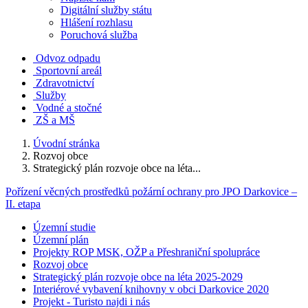
Digitální služby státu
Hlášení rozhlasu
Poruchová služba
Odvoz odpadu
Sportovní areál
Zdravotnictví
Služby
Vodné a stočné
ZŠ a MŠ
Úvodní stránka
Rozvoj obce
Strategický plán rozvoje obce na léta...
Pořízení věcných prostředků požární ochrany pro JPO Darkovice –
II. etapa
Územní studie
Územní plán
Projekty ROP MSK, OŽP a Přeshraniční spolupráce
Rozvoj obce
Strategický plán rozvoje obce na léta 2025-2029
Interiérové vybavení knihovny v obci Darkovice 2020
Projekt - Turisto najdi i nás