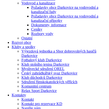
Vodovod a kanalizace
Požadavky obce Darkovice na vodovodní a
kanalizační řady
Požadavky obce Darkovice na vodovodní a
kanalizační přípojky
Dokumenty, informace
Ceníky
Rozbory vody
Ostatní
Rozvoj obce
Kluby a spolky
Výjezdová jednotka a Sbor dobrovolných hasičů
Darkovice
Fotbalový klub Darkovice
Klub stolního tenisu Darkovice
Myslivecké sdružení OREL
Český zahrádkářský svaz Darkovice
Klub důchodců Darkovice
Sdružení římskokatolických věřících
Komunitní centrum
Relax Sport Darkovice
Kontakty
Kontakt
Kontakt pro rezervace KD
Napište nám