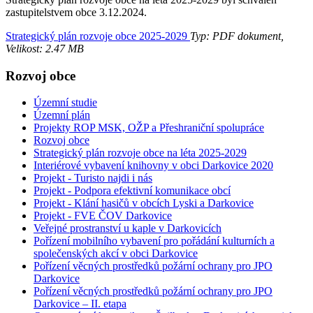
zastupitelstvem obce 3.12.2024.
Strategický plán rozvoje obce 2025-2029
Typ: PDF dokument,
Velikost: 2.47 MB
Rozvoj obce
Územní studie
Územní plán
Projekty ROP MSK, OŽP a Přeshraniční spolupráce
Rozvoj obce
Strategický plán rozvoje obce na léta 2025-2029
Interiérové vybavení knihovny v obci Darkovice 2020
Projekt - Turisto najdi i nás
Projekt - Podpora efektivní komunikace obcí
Projekt - Klání hasičů v obcích Lyski a Darkovice
Projekt - FVE ČOV Darkovice
Veřejné prostranství u kaple v Darkovicích
Pořízení mobilního vybavení pro pořádání kulturních a
společenských akcí v obci Darkovice
Pořízení věcných prostředků požární ochrany pro JPO
Darkovice
Pořízení věcných prostředků požární ochrany pro JPO
Darkovice – II. etapa