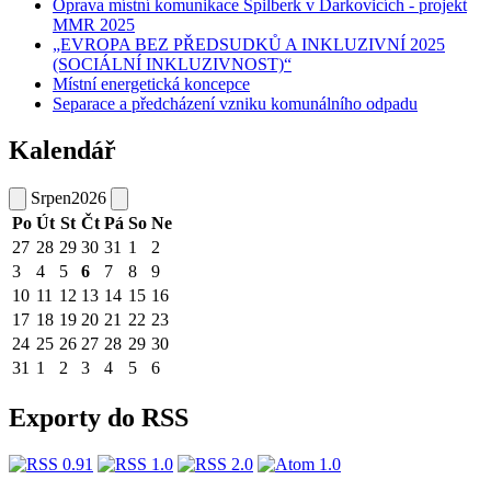
Oprava místní komunikace Špilberk v Darkovicích - projekt
MMR 2025
„EVROPA BEZ PŘEDSUDKŮ A INKLUZIVNÍ 2025
(SOCIÁLNÍ INKLUZIVNOST)“
Místní energetická koncepce
Separace a předcházení vzniku komunálního odpadu
Kalendář
Srpen
2026
Po
Út
St
Čt
Pá
So
Ne
27
28
29
30
31
1
2
3
4
5
6
7
8
9
10
11
12
13
14
15
16
17
18
19
20
21
22
23
24
25
26
27
28
29
30
31
1
2
3
4
5
6
Exporty do RSS