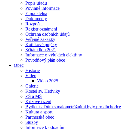
Popis úřadu
Povinné informace
E-podatelna
Dokumenty
Rozpočet
Registr oznámení
Ochrana osobních údajů
Veřejné zakázky
Kotlíkové půjčky
Sčítání lidu 2021
Informace o výlukách elektřiny
Povodňový plán obce
Obec
Historie
Video
Video 2025
Galerie
Kostel sv. Hedviky
ZŠ a MŠ
Krizové řízení
Bydlení - Dům s malometrážními byty pro důchodce
Kultura a sport
Partnerská obec
Služby
Informace k odpadům