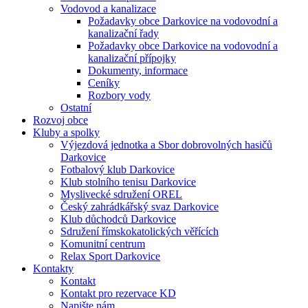
Vodovod a kanalizace
Požadavky obce Darkovice na vodovodní a
kanalizační řady
Požadavky obce Darkovice na vodovodní a
kanalizační přípojky
Dokumenty, informace
Ceníky
Rozbory vody
Ostatní
Rozvoj obce
Kluby a spolky
Výjezdová jednotka a Sbor dobrovolných hasičů
Darkovice
Fotbalový klub Darkovice
Klub stolního tenisu Darkovice
Myslivecké sdružení OREL
Český zahrádkářský svaz Darkovice
Klub důchodců Darkovice
Sdružení římskokatolických věřících
Komunitní centrum
Relax Sport Darkovice
Kontakty
Kontakt
Kontakt pro rezervace KD
Napište nám