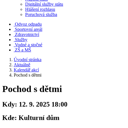
Digitální služby státu
Hlášení rozhlasu
Poruchová služba
Odvoz odpadu
Sportovní areál
Zdravotnictví
Služby
Vodné a stočné
ZŠ a MŠ
Úvodní stránka
Aktuálně
Kalendář akcí
Pochod s dětmi
Pochod s dětmi
Kdy:
12. 9. 2025 18:00
Kde:
Kulturní dům