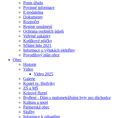
Popis úřadu
Povinné informace
E-podatelna
Dokumenty
Rozpočet
Registr oznámení
Ochrana osobních údajů
Veřejné zakázky
Kotlíkové půjčky
Sčítání lidu 2021
Informace o výlukách elektřiny
Povodňový plán obce
Obec
Historie
Video
Video 2025
Galerie
Kostel sv. Hedviky
ZŠ a MŠ
Krizové řízení
Bydlení - Dům s malometrážními byty pro důchodce
Kultura a sport
Partnerská obec
Služby
Informace k odpadům