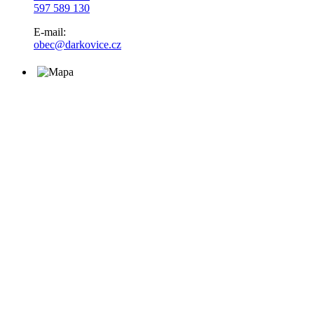
597 589 130
E-mail:
obec@darkovice.cz